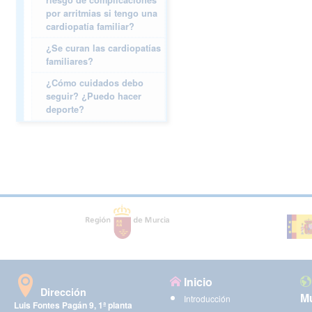
por arritmias si tengo una
cardiopatía familiar?
¿Se curan las cardiopatías
familiares?
¿Cómo cuidados debo
seguir? ¿Puedo hacer
deporte?
Inicio
Dirección
Mu
Introducción
Luis Fontes Pagán 9, 1ª planta