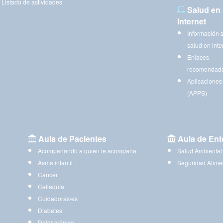
Listado de actividades
Salud en
Internet
Información 
salud en inte
Enlaces
recomendad
Aplicaciones
(APPS)
Aula de Pacientes
Aula de Ent
Acompañando a quien te acompaña
Salud Ambiental
Asma infantil
Seguridad Alime
Cáncer
Celiaquía
Cuidadoras/es
Diabetes
Dolor crónico