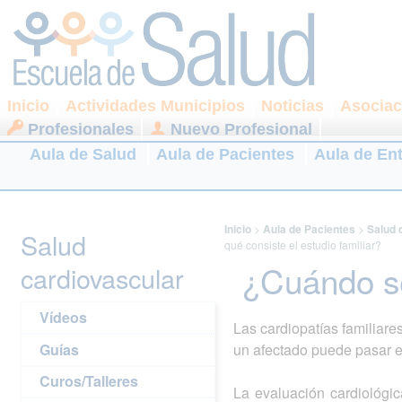
Inicio
Actividades Municipios
Noticias
Asociac
Profesionales
Nuevo Profesional
Aula de Salud
Aula de Pacientes
Aula de En
Inicio
>
Aula de Pacientes
>
Salud 
Salud
qué consiste el estudio familiar?
¿Cuándo se 
cardiovascular
Vídeos
Las cardiopatías familiar
Guías
un afectado puede pasar e
Curos/Talleres
La evaluación cardiológi