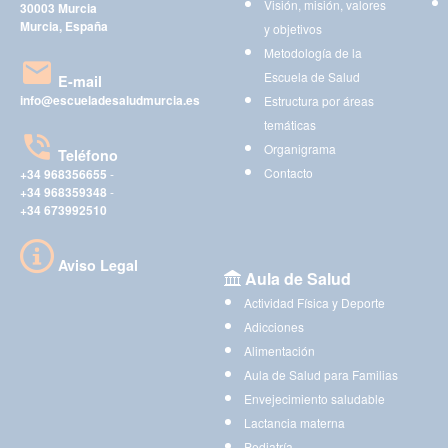
Visión, misión, valores
30003 Murcia
Murcia, España
y objetivos
Metodología de la
Escuela de Salud
E-mail
info@escueladesaludmurcia.es
Estructura por áreas
temáticas
Organigrama
Teléfono
Contacto
+34 968356655
-
+34 968359348
-
+34 673992510
Aviso Legal
Aula de Salud
Actividad Física y Deporte
Adicciones
Alimentación
Aula de Salud para Familias
Envejecimiento saludable
Lactancia materna
Pediatría