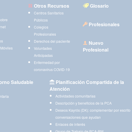
Otros Recursos
Glosario
Centros Sanitarios
sobre
Públicos
Profesionales
rnet
Colegios
Profesionales
os
Derechos del paciente
Nuevo
 Móviles
Voluntades
Profesional
Anticipadas
Enfermedad por
coronavirus COVID-19
orno Saludable
Planificación Compartida de la
Atención
Actividades comunitarias
ntaria
Descripción y beneficios de la PCA
Deseos Kayrós (DK): complementar por escrito
conversaciones que ayudan
Enlaces de interés
Grupo de Trabajo de PCA-RM