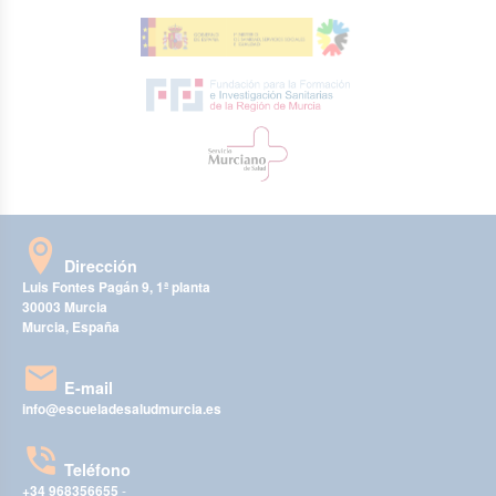
Dirección
Luis Fontes Pagán 9, 1ª planta
30003 Murcia
Murcia, España
E-mail
info@escueladesaludmurcia.es
Teléfono
+34 968356655
-