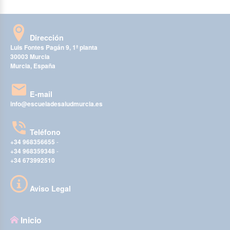
Dirección
Luis Fontes Pagán 9, 1ª planta
30003 Murcia
Murcia, España
E-mail
info@escueladesaludmurcia.es
Teléfono
+34 968356655
-
+34 968359348
-
+34 673992510
Aviso Legal
Inicio