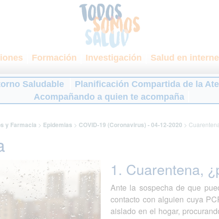
iones
Formación
Investigación
Salud en interne
torno Saludable
Planificación Compartida de la At
Acompañando a quien te acompaña
os y Farmacia
>
Epidemias
>
COVID-19 (Coronavirus) - 04-12-2020
>
Cuarenten
a
1. Cuarentena, ¿
Ante la sospecha de que pue
contacto con alguien cuya PC
aislado en el hogar, procurand