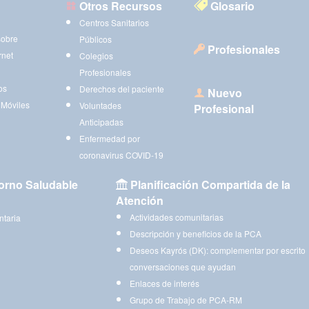
Otros Recursos
Glosario
Centros Sanitarios
sobre
Públicos
Profesionales
rnet
Colegios
Profesionales
os
Derechos del paciente
Nuevo
 Móviles
Voluntades
Profesional
Anticipadas
Enfermedad por
coronavirus COVID-19
orno Saludable
Planificación Compartida de la
Atención
Actividades comunitarias
ntaria
Descripción y beneficios de la PCA
Deseos Kayrós (DK): complementar por escrito
conversaciones que ayudan
Enlaces de interés
Grupo de Trabajo de PCA-RM