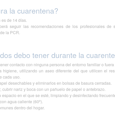
ra la cuarentena?
 es de 14 días.
erá seguir las recomendaciones de los profesionales de s
 de la PCR.
dos debo tener durante la cuarent
 tener contacto con ninguna persona del entorno familiar o fuera
 higiene, utilizando un aseo diferente del que utilicen el r
de cada uso.
papel desechables y eliminarlos en bolsas de basura cerradas.
, cubrir nariz y boca con un pañuelo de papel o antebrazo.
 o espacio en el que se esté, limpiando y desinfectando frecuent
 con agua caliente (60º).
comunes dentro del hogar.