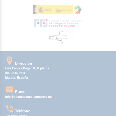
Dirección
Luis Fontes Pagán 9, 1ª planta
30003 Murcia
Murcia, España
E-mail
info@escueladesaludmurcia.es
Teléfono
+34 968356655
-