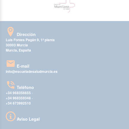
Dirección
Luis Fontes Pagán 9, 1ª planta
30003 Murcia
Murcia, España
E-mail
info@escueladesaludmurcia.es
Teléfono
+34 968356655
-
+34 968359348
-
+34 673992510
Aviso Legal