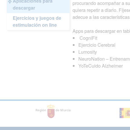
Aplicaciones para
procurando acompañar a su f
descargar
quiera repetir a diario. Fíj
adecue a las características
Ejercicios y juegos de
estimulación on line
Apps para descargar en tabl
CogniFit
Ejercicio Cerebral
Lumosity
NeuroNation – Entrenami
YoTeCuido Alzheimer