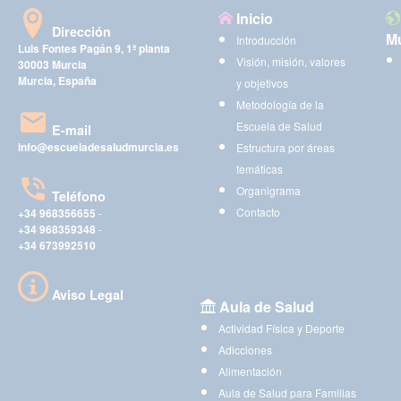
Inicio
Dirección
Mu
Introducción
Luis Fontes Pagán 9, 1ª planta
Visión, misión, valores
30003 Murcia
Murcia, España
y objetivos
Metodología de la
Escuela de Salud
E-mail
info@escueladesaludmurcia.es
Estructura por áreas
temáticas
Organigrama
Teléfono
Contacto
+34 968356655
-
+34 968359348
-
+34 673992510
Aviso Legal
Aula de Salud
Actividad Física y Deporte
Adicciones
Alimentación
Aula de Salud para Familias