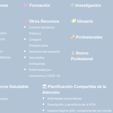
ones
Formación
Investigación
Otros Recursos
Glosario
Centros Sanitarios
sobre
Públicos
Profesionales
rnet
Colegios
Profesionales
os
Derechos del paciente
Nuevo
 Móviles
Voluntades
Profesional
Anticipadas
Enfermedad por
coronavirus COVID-19
orno Saludable
Planificación Compartida de la
Atención
Actividades comunitarias
ntaria
Descripción y beneficios de la PCA
Deseos Kayrós (DK): complementar por escrito