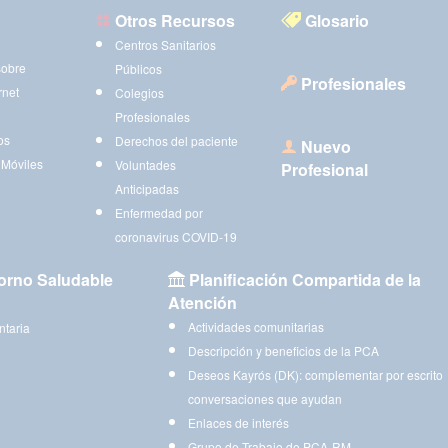
Otros Recursos
Glosario
Centros Sanitarios
sobre
Públicos
Profesionales
rnet
Colegios
Profesionales
os
Derechos del paciente
Nuevo
 Móviles
Voluntades
Profesional
Anticipadas
Enfermedad por
coronavirus COVID-19
orno Saludable
Planificación Compartida de la
Atención
Actividades comunitarias
ntaria
Descripción y beneficios de la PCA
Deseos Kayrós (DK): complementar por escrito
conversaciones que ayudan
Enlaces de interés
Grupo de Trabajo de PCA-RM