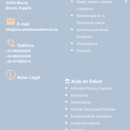
Visión, misión, valores
30003 Murcia
Murcia, España
y objetivos
Metodología de la
Escuela de Salud
E-mail
info@escueladesaludmurcia.es
Estructura por áreas
temáticas
Organigrama
Teléfono
Contacto
+34 968356655
-
+34 968359348
-
+34 673992510
Aviso Legal
Aula de Salud
Actividad Física y Deporte
Adicciones
Alimentación
Aula de Salud para Familias
Envejecimiento saludable
Lactancia materna
Pediatría