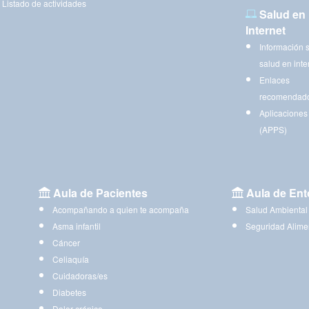
Listado de actividades
Salud en
Internet
Información 
salud en inte
Enlaces
recomendad
Aplicaciones
(APPS)
Aula de Pacientes
Aula de Ent
Acompañando a quien te acompaña
Salud Ambiental
Asma infantil
Seguridad Alime
Cáncer
Celiaquía
Cuidadoras/es
Diabetes
Dolor crónico