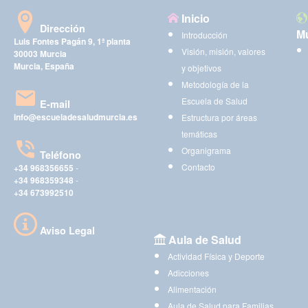
Inicio
Dirección
Mu
Introducción
Luis Fontes Pagán 9, 1ª planta
Visión, misión, valores
30003 Murcia
Murcia, España
y objetivos
Metodología de la
Escuela de Salud
E-mail
info@escueladesaludmurcia.es
Estructura por áreas
temáticas
Organigrama
Teléfono
Contacto
+34 968356655
-
+34 968359348
-
+34 673992510
Aviso Legal
Aula de Salud
Actividad Física y Deporte
Adicciones
Alimentación
Aula de Salud para Familias