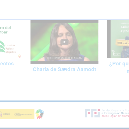
pectos
¿Por qu
Charla de Sandra Aamodt