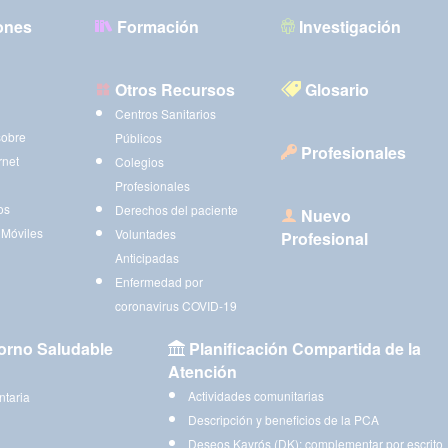
ones
Formación
Investigación
Otros Recursos
Glosario
Centros Sanitarios
sobre
Públicos
Profesionales
rnet
Colegios
Profesionales
os
Derechos del paciente
Nuevo
 Móviles
Voluntades
Profesional
Anticipadas
Enfermedad por
coronavirus COVID-19
orno Saludable
Planificación Compartida de la
Atención
Actividades comunitarias
ntaria
Descripción y beneficios de la PCA
Deseos Kayrós (DK): complementar por escrito