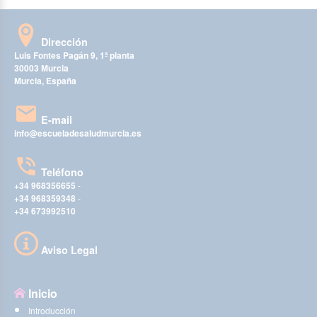
Dirección
Luis Fontes Pagán 9, 1ª planta
30003 Murcia
Murcia, España
E-mail
info@escueladesaludmurcia.es
Teléfono
+34 968356655
-
+34 968359348
-
+34 673992510
Aviso Legal
Inicio
Introducción