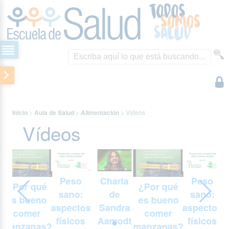
Inicio
>
Aula de Salud
>
Alimentación
>
Vídeos
Vídeos
Charla
Peso
Peso
¿Por qué
¿Por qué
de
sano:
sano:
es bueno
es bueno
Sandra
aspectos
aspectos
comer
comer
t
Aamodt
físicos
físicos
manzanas?
manzanas?