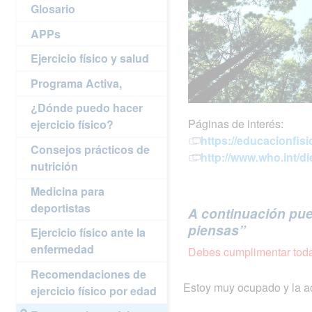
Glosario
APPs
Ejercicio físico y salud
Programa Activa,
¿Dónde puedo hacer
Páginas de interés:
ejercicio físico?
https://educacionfis
Consejos prácticos de
http://www.who.int/di
nutrición
Medicina para
deportistas
A continuación pue
piensas”
Ejercicio físico ante la
enfermedad
Debes cumplimentar todas
Recomendaciones de
Estoy muy ocupado y la ac
ejercicio físico por edad