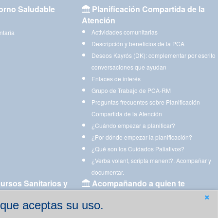
orno Saludable
Planificación Compartida de la
Atención
Actividades comunitarias
ntaria
Descripción y beneficios de la PCA
Deseos Kayrós (DK): complementar por escrito
conversaciones que ayudan
Enlaces de interés
Grupo de Trabajo de PCA-RM
Preguntas frecuentes sobre Planificación
Compartida de la Atención
¿Cuándo empezar a planificar?
¿Por dónde empezar la planificación?
¿Qué son los Cuidados Paliativos?
¿Verba volant, scripta manent?. Acompañar y
documentar.
ursos Sanitarios y
Acompañando a quien te
acompaña
 que aceptas su uso.
Aplicaciones para descargar
Ejercicios estimulación cognitiva para imprimir