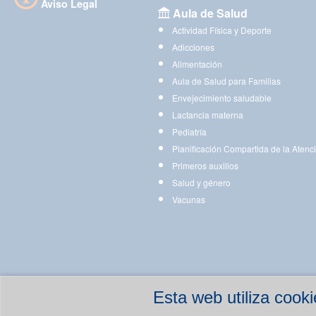
Aviso Legal
Aula de Salud
Actividad Física y Deporte
Adicciones
Alimentación
Aula de Salud para Familias
Envejecimiento saludable
Lactancia materna
Pediatría
Planificación Compartida de la Atenc
Primeros auxilios
Salud y género
Vacunas
Esta web utiliza coo