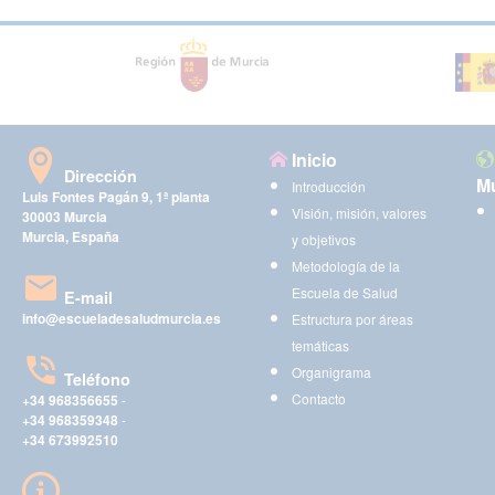
Inicio
Dirección
Mu
Introducción
Luis Fontes Pagán 9, 1ª planta
Visión, misión, valores
30003 Murcia
Murcia, España
y objetivos
Metodología de la
Escuela de Salud
E-mail
info@escueladesaludmurcia.es
Estructura por áreas
temáticas
Organigrama
Teléfono
Contacto
+34 968356655
-
+34 968359348
-
+34 673992510