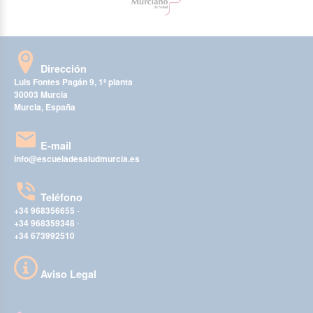
Dirección
Luis Fontes Pagán 9, 1ª planta
30003 Murcia
Murcia, España
E-mail
info@escueladesaludmurcia.es
Teléfono
+34 968356655
-
+34 968359348
-
+34 673992510
Aviso Legal