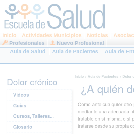
Inicio
Actividades Municipios
Noticias
Asociac
Profesionales
Nuevo Profesional
Aula de Salud
Aula de Pacientes
Aula de En
Inicio
>
Aula de Pacientes
>
Dolor 
Dolor crónico
¿A quién d
Vídeos
Como ante cualquier otro 
Guías
mediante una adecuada hist
Cursos, Talleres...
tratable en sí misma, o si
tratarse desde su propia c
Glosario