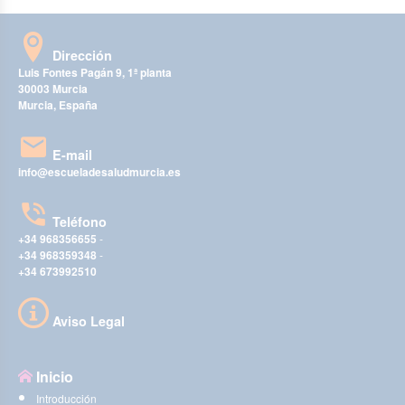
Dirección
Luis Fontes Pagán 9, 1ª planta
30003 Murcia
Murcia, España
E-mail
info@escueladesaludmurcia.es
Teléfono
+34 968356655
-
+34 968359348
-
+34 673992510
Aviso Legal
Inicio
Introducción