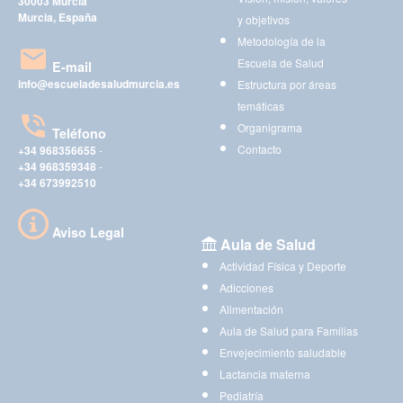
30003 Murcia
Murcia, España
y objetivos
Metodología de la
Escuela de Salud
E-mail
info@escueladesaludmurcia.es
Estructura por áreas
temáticas
Organigrama
Teléfono
Contacto
+34 968356655
-
+34 968359348
-
+34 673992510
Aviso Legal
Aula de Salud
Actividad Física y Deporte
Adicciones
Alimentación
Aula de Salud para Familias
Envejecimiento saludable
Lactancia materna
Pediatría