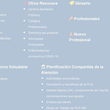
Otros Recursos
Glosario
Centros Sanitarios
sobre
Públicos
Profesionales
rnet
Colegios
Profesionales
os
Derechos del paciente
Nuevo
 Móviles
Voluntades
Profesional
Anticipadas
Enfermedad por
coronavirus COVID-19
orno Saludable
Planificación Compartida de la
Atención
Actividades comunitarias
ntaria
Descripción y beneficios de la PCA
Deseos Kayrós (DK): complementar por escrito
conversaciones que ayudan
Enlaces de interés
Grupo de Trabajo de PCA-RM