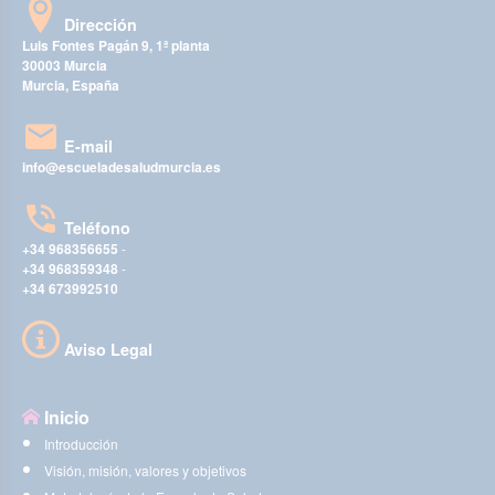
Dirección
Luis Fontes Pagán 9, 1ª planta
30003 Murcia
Murcia, España
E-mail
info@escueladesaludmurcia.es
Teléfono
+34 968356655
-
+34 968359348
-
+34 673992510
Aviso Legal
Inicio
Introducción
Visión, misión, valores y objetivos