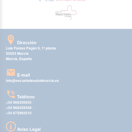
Dirección
Luis Fontes Pagán 9, 1ª planta
30003 Murcia
Murcia, España
E-mail
info@escueladesaludmurcia.es
Teléfono
+34 968356655
-
+34 968359348
-
+34 673992510
Aviso Legal