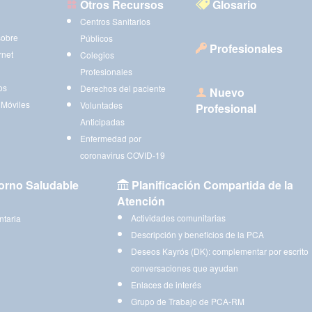
Otros Recursos
Glosario
Centros Sanitarios
sobre
Públicos
Profesionales
rnet
Colegios
Profesionales
os
Derechos del paciente
Nuevo
 Móviles
Voluntades
Profesional
Anticipadas
Enfermedad por
coronavirus COVID-19
orno Saludable
Planificación Compartida de la
Atención
Actividades comunitarias
ntaria
Descripción y beneficios de la PCA
Deseos Kayrós (DK): complementar por escrito
conversaciones que ayudan
Enlaces de interés
Grupo de Trabajo de PCA-RM