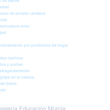
e un diente
abial
caso de parada cardíaca
psia
Quemadura solar
ipal
venenamiento por productos de hogar
ales marinos
tos y arañas
 atragantamiento
golpe en la cabeza
de fiebre
iel
ejería Educación Murcia: