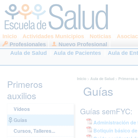
Inicio
Actividades Municipios
Noticias
Asociac
Profesionales
Nuevo Profesional
Aula de Salud
Aula de Pacientes
Aula de En
Inicio
>
Aula de Salud
>
Primeros a
Primeros
Guías
auxilios
Vídeos
Guías semFYC:
Guías
Administración de 
Botiquín básico de l
Cursos, Talleres...