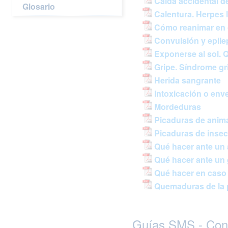
Caída accidental d
Glosario
Calentura. Herpes l
Cómo reanimar en 
Convulsión y epile
Exponerse al sol. 
Gripe. Síndrome gr
Herida sangrante
Intoxicación o en
Mordeduras
Picaduras de anim
Picaduras de insec
Qué hacer ante un
Qué hacer ante un 
Qué hacer en caso 
Quemaduras de la p
Guías SMS - Cons