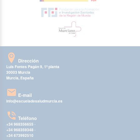
Dirección
Luis Fontes Pagán 9, 1ª planta
30003 Murcia
Murcia, España
E-mail
info@escueladesaludmurcia.es
Teléfono
+34 968356655
-
+34 968359348
-
+34 673992510