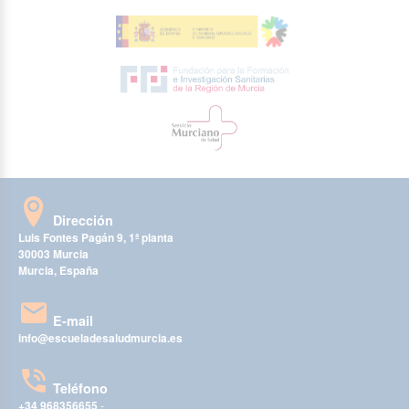
Dirección
Luis Fontes Pagán 9, 1ª planta
30003 Murcia
Murcia, España
E-mail
info@escueladesaludmurcia.es
Teléfono
+34 968356655
-