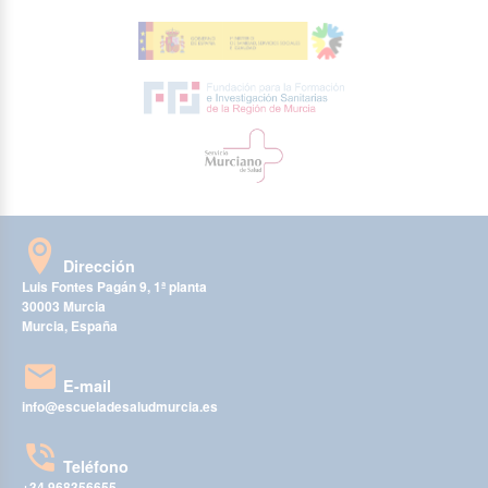
Dirección
Luis Fontes Pagán 9, 1ª planta
30003 Murcia
Murcia, España
E-mail
info@escueladesaludmurcia.es
Teléfono
+34 968356655
-