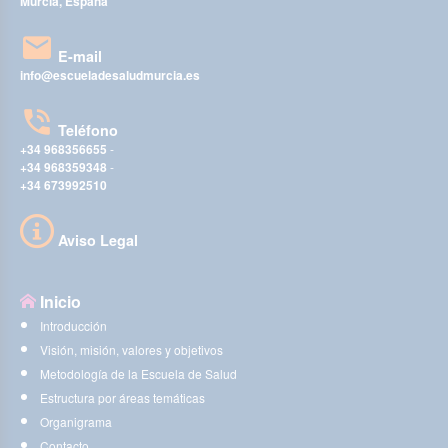
Murcia, España
E-mail
info@escueladesaludmurcia.es
Teléfono
+34 968356655
-
+34 968359348
-
+34 673992510
Aviso Legal
Inicio
Introducción
Visión, misión, valores y objetivos
Metodología de la Escuela de Salud
Estructura por áreas temáticas
Organigrama
Contacto