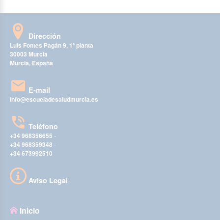
Dirección
Luis Fontes Pagán 9, 1ª planta
30003 Murcia
Murcia, España
E-mail
info@escueladesaludmurcia.es
Teléfono
+34 968356655
-
+34 968359348
-
+34 673992510
Aviso Legal
Inicio