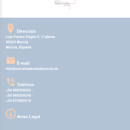
Dirección
Luis Fontes Pagán 9, 1ª planta
30003 Murcia
Murcia, España
E-mail
info@escueladesaludmurcia.es
Teléfono
+34 968356655
-
+34 968359348
-
+34 673992510
Aviso Legal