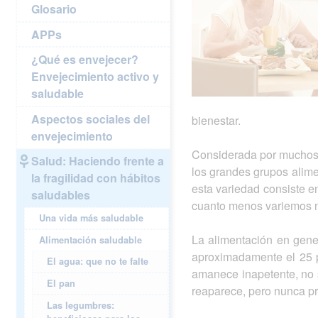
Glosario
APPs
¿Qué es envejecer?
Envejecimiento activo y
saludable
Aspectos sociales del
bienestar.
envejecimiento
Considerada por muchos l
Salud: Haciendo frente a
los grandes grupos alime
la fragilidad con hábitos
esta variedad consiste e
saludables
cuanto menos variemos nu
Una vida más saludable
La alimentación en gene
Alimentación saludable
aproximadamente el 25 p
El agua: que no te falte
amanece inapetente, no s
El pan
reaparece, pero nunca pr
Las legumbres: