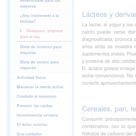
beneficiosas para los
mayores
Lácteos y deriva
¿Soy intolerante a la
lactosa?
La leche, el yogur y lo
Desayuno: empieza
calcio puede verse dism
bien el día
diagnosticada, provoca 
años atrás se muestra i
Dieta de invierno para
mayores
suplementos orales. Prue
y proteína de alta calid
Dieta de verano para
D, ácidos grasos omega 
mayores
leche convencional. No o
Actividad física
correcto aprovechamiento
Mantener la mente activa
Combate el insomnio
Prevenir las caídas
Cereales, pan, l
Incontinencia urinaria
Consumir principalmente
El dolor crónico
combinarlos, con lo que
hidratos de carbono del t
Soy cuidador