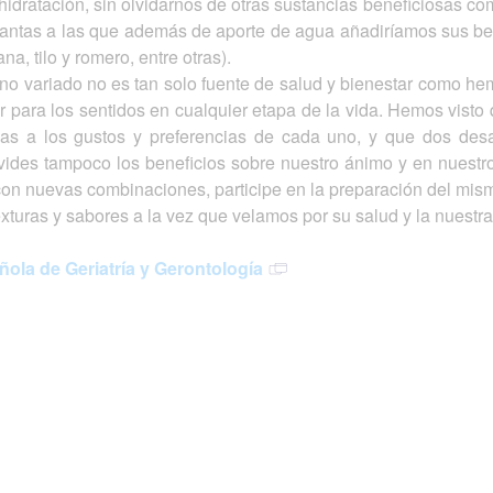
idratación, sin olvidarnos de otras sustancias beneficiosas como
lantas a las que además de aporte de agua añadiríamos sus ben
na, tilo y romero, entre otras).
o variado no es tan solo fuente de salud y bienestar como he
er para los sentidos en cualquier etapa de la vida. Hemos vis
das a los gustos y preferencias de cada uno, y que dos des
ides tampoco los beneficios sobre nuestro ánimo y en nuestro e
n nuevas combinaciones, participe en la preparación del mism
xturas y sabores a la vez que velamos por su salud y la nuestra
ola de Geriatría y Gerontología