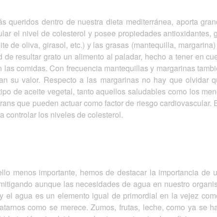
s queridos dentro de nuestra dieta mediterránea, aporta grand
ar el nivel de colesterol y posee propiedades antioxidantes, 
te de oliva, girasol, etc.) y las grasas (mantequilla, margarina
ad de resultar grato un alimento al paladar, hecho a tener en 
n las comidas. Con frecuencia mantequillas y margarinas tambié
n su valor. Respecto a las margarinas no hay que olvidar qu
tipo de aceite vegetal, tanto aquellos saludables como los me
rans que pueden actuar como factor de riesgo cardiovascular.
 controlar los niveles de colesterol.
ello menos importante, hemos de destacar la importancia de una
 mitigando aunque las necesidades de agua en nuestro organ
 el agua es un elemento igual de primordial en la vejez como
ratarnos como se merece. Zumos, frutas, leche, como ya se 