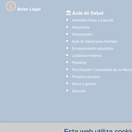
Aviso Legal
Aula de Salud
Actividad Física y Deporte
Adicciones
Alimentación
Aula de Salud para Familias
Envejecimiento saludable
Lactancia materna
Pediatría
Planificación Compartida de la Atenc
Primeros auxilios
Salud y género
Vacunas
Esta web utiliza coo