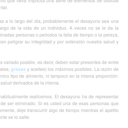
ino que lleva implícita una serie de elementos de disfrute
tar.
as a lo largo del día, probablemente el desayuno sea una
argo de la vida de un individuo. A veces no se le da la
inadas personas o periodos la falta de tiempo o la pereza,
cen peligrar su integridad y por extensión nuestra salud y
variado posible, es decir, deben estar presentes de entre
ales,
grasas
y aceites) los máximos posibles. La razón de
nico tipo de alimento, ni tampoco en la misma proporción:
 salud derivados de la misma.
 habitualmente realicemos. El desayuno ha de representar
 de ser eliminado. Si es usted una de esas personas que
ente, deje transcurrir algo de tiempo mientras el apetito
te se lo salte.