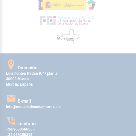
Dirección
Luis Fontes Pagán 9, 1ª planta
30003 Murcia
Murcia, España
E-mail
info@escueladesaludmurcia.es
Teléfono
+34 968356655
-
+34 968359348
-