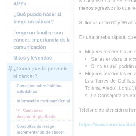
Su objetivo es la detecció
APPs
menos agresivos lo que re
¿Qué puedo hacer si
tengo un cáncer?
Si tienes entre 50 y 69 a
Tengo un familiar con
Es una prueba rápida, que
cáncer. Importancia de la
comunicación
Mujeres residentes en e
Mitos y leyendas
Se les enviará una ca
Si no es así, podrán 
¿Cómo puedo prevenir
Mujeres residentes en 
el cáncer?
Las Torres de Cotillas,
Consejos sobre hábitos
Totana, Aledo), Lorquí,
saludables
La Consejería de San
Información medioambiental
Teléfono de atención a la 
Campañas
descrenning/cribado
https://www.murciasalu
Consultas de riesgo
incrementando de cáncer