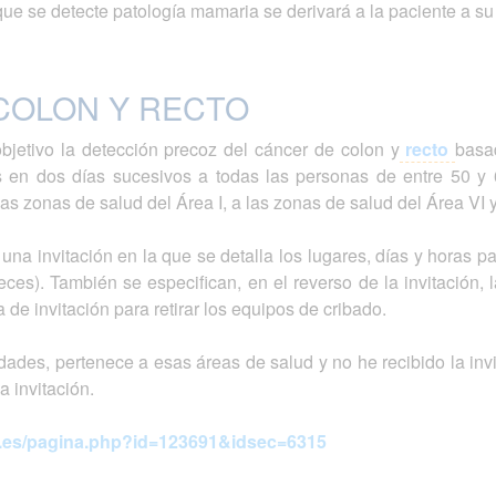
ue se detecte patología mamaria se derivará a la paciente a su 
COLON Y RECTO
bjetivo la detección precoz del cáncer de colon y
recto
basa
 en dos días sucesivos a todas las personas de entre 50 y
las zonas de salud del Área I, a las zonas de salud del Área VI y
 una invitación en la que se detalla los lugares, días y horas 
ces). También se especifican, en el reverso de la invitación,
 de invitación para retirar los equipos de cribado.
dades, pertenece a esas áreas de salud y no he recibido la inv
la invitación.
d.es/pagina.php?id=123691&idsec=6315