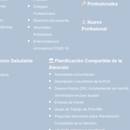
Profesionales
rnet
Colegios
Profesionales
os
Derechos del paciente
Nuevo
 Móviles
Voluntades
Profesional
Anticipadas
Enfermedad por
coronavirus COVID-19
orno Saludable
Planificación Compartida de la
Atención
Actividades comunitarias
ntaria
Descripción y beneficios de la PCA
Deseos Kayrós (DK): complementar por escrito
conversaciones que ayudan
Enlaces de interés
Grupo de Trabajo de PCA-RM
Preguntas frecuentes sobre Planificación
Compartida de la Atención
¿Cuándo empezar a planificar?