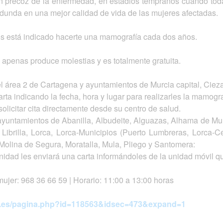
n precoz de la enfermedad, en estadios tempranos cuando todaví
dunda en una mejor calidad de vida de las mujeres afectadas.
ños está indicado hacerte una mamografía cada dos años.
 apenas produce molestias y es totalmente gratuita.
l área 2 de Cartagena y ayuntamientos de Murcia capital, Ciez
rta indicando la fecha, hora y lugar para realizarles la mamogra
solicitar cita directamente desde su centro de salud.
ayuntamientos de Abanilla, Albudeite, Alguazas, Alhama de Mur
 Librilla, Lorca, Lorca-Municipios (Puerto Lumbreras, Lorca-C
 Molina de Segura, Moratalla, Mula, Pliego y Santomera:
idad les enviará una carta informándoles de la unidad móvil 
mujer: 968 36 66 59 | Horario: 11:00 a 13:00 horas
d.es/pagina.php?id=118563&idsec=473&expand=1