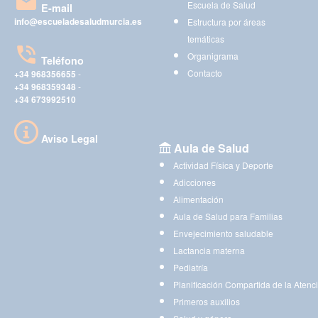
Escuela de Salud
E-mail
info@escueladesaludmurcia.es
Estructura por áreas
temáticas
Organigrama
Teléfono
Contacto
+34 968356655
-
+34 968359348
-
+34 673992510
Aviso Legal
Aula de Salud
Actividad Física y Deporte
Adicciones
Alimentación
Aula de Salud para Familias
Envejecimiento saludable
Lactancia materna
Pediatría
Planificación Compartida de la Atenc
Primeros auxilios