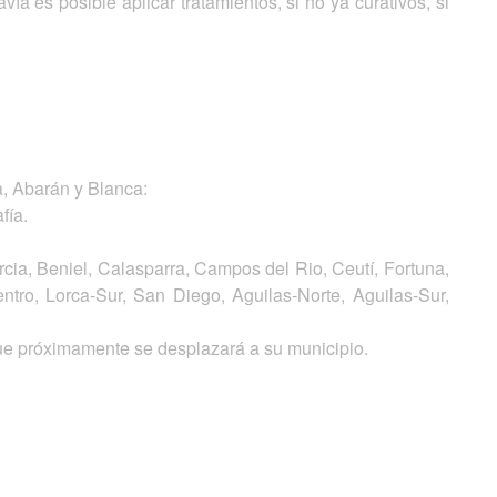
a es posible aplicar tratamientos, si no ya curativos, si
a, Abarán y Blanca:
fía.
cia, Beniel, Calasparra, Campos del Rio, Ceutí, Fortuna,
entro, Lorca-Sur, San Diego, Aguilas-Norte, Aguilas-Sur,
que próximamente se desplazará a su municipio.