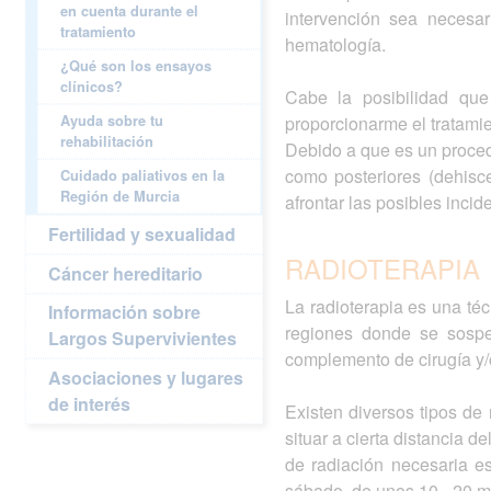
en cuenta durante el
intervención sea necesar
tratamiento
hematología.
¿Qué son los ensayos
clínicos?
Cabe la posibilidad que 
Ayuda sobre tu
proporcionarme el tratam
rehabilitación
Debido a que es un procedi
como posteriores (dehisc
Cuidado paliativos en la
Región de Murcia
afrontar las posibles inci
Fertilidad y sexualidad
RADIOTERAPIA
Cáncer hereditario
La radioterapia es una téc
Información sobre
regiones donde se sospe
Largos Supervivientes
complemento de cirugía y/
Asociaciones y lugares
de interés
Existen diversos tipos de 
situar a cierta distancia 
de radiación necesaria e
sábado, de unos 10 - 20 mi