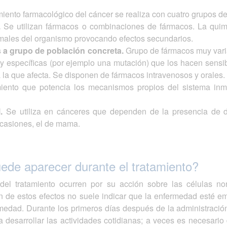
amiento farmacológico del cáncer se realiza con cuatro grupos 
.
Se utilizan fármacos o combinaciones de fármacos. La quimi
rmales del organismo provocando efectos secundarios.
s a grupo de población concreta.
Grupo de fármacos muy varia
uy específicas (por ejemplo una mutación) que los hacen sensi
a la que afecta. Se disponen de fármacos intravenosos y orales.
ento que potencia los mecanismos propios del sistema inmun
.
Se utiliza en cánceres que dependen de la presencia de 
ocasiones, el de mama.
ede aparecer durante el tratamiento?
del tratamiento ocurren por su acción sobre las células n
 de estos efectos no suele indicar que la enfermedad esté em
rmedad. Durante los primeros días después de la administración
desarrollar las actividades cotidianas; a veces es necesario 