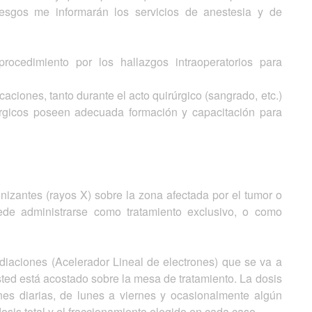
iesgos me informarán los servicios de anestesia y de
rocedimiento por los hallazgos intraoperatorios para
ciones, tanto durante el acto quirúrgico (sangrado, etc.)
rúrgicos poseen adecuada formación y capacitación para
nizantes (rayos X) sobre la zona afectada por el tumor o
de administrarse como tratamiento exclusivo, o como
adiaciones (Acelerador Lineal de electrones) que se va a
usted está acostado sobre la mesa de tratamiento. La dosis
nes diarias, de lunes a viernes y ocasionalmente algún
sis total y el fraccionamiento elegido en cada caso.