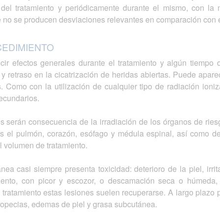
 del tratamiento y periódicamente durante el mismo, con l
ue no se producen desviaciones relevantes en comparación con e
CEDIMIENTO
cir efectos generales durante el tratamiento y algún tiempo 
y retraso en la cicatrización de heridas abiertas. Puede apar
s. Como con la utilización de cualquier tipo de radiación ion
ecundarios.
s serán consecuencia de la irradiación de los órganos de riesgo
s el pulmón, corazón, esófago y médula espinal, así como de l
el volumen de tratamiento.
ánea casi siempre presenta toxicidad: deterioro de la piel, i
iento, con picor y escozor, o descamación seca o húmeda, 
 tratamiento estas lesiones suelen recuperarse. A largo plazo 
alopecias, edemas de piel y grasa subcutánea.