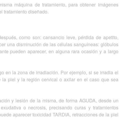
a misma máquina de tratamiento, para obtener imágenes
l tratamiento diseñado.
después, como son: cansancio leve, pérdida de apetito,
ecer una disminución de las células sanguíneas: glóbulos
izante pueden aparecer, en alguna rara ocasión y a largo
 en la zona de irradiación. Por ejemplo, si se irradia el
a piel y la región cervical o axilar en el caso que sea
rritación y lesión de la misma, de forma AGUDA, desde un
exudativa o necrosis, precisando curas y tratamientos
puede aparecer toxicidad TARDIA, retracciones de la piel