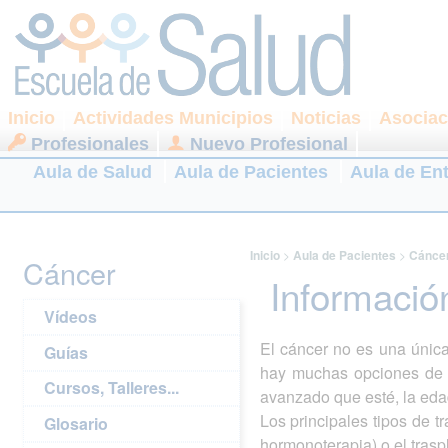
Inicio
Actividades Municipios
Noticias
Asociac
Profesionales
Nuevo Profesional
Aula de Salud
Aula de Pacientes
Aula de En
Inicio
>
Aula de Pacientes
>
Cánce
Cáncer
Información
Vídeos
El cáncer no es una únic
Guías
hay muchas opciones de tr
Cursos, Talleres...
avanzado que esté, la edad
Los principales tipos de t
Glosario
hormonoterapia) o el trasp