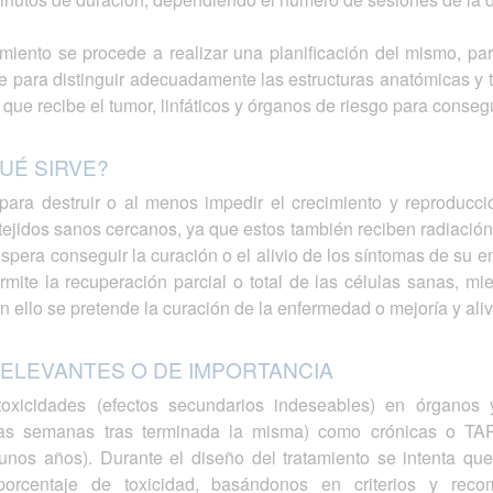
miento se procede a realizar una planificación del mismo, para
e para distinguir adecuadamente las estructuras anatómicas y t
que recibe el tumor, linfáticos y órganos de riesgo para consegu
UÉ SIRVE?
a para destruir o al menos impedir el crecimiento y reproducc
s tejidos sanos cercanos, ya que estos también reciben radiac
spera conseguir la curación o el alivio de los síntomas de su enf
mite la recuperación parcial o total de las células sanas, m
n ello se pretende la curación de la enfermedad o mejoría y aliv
ELEVANTES O DE IMPORTANCIA
 toxicidades (efectos secundarios indeseables) en órganos
rias semanas tras terminada la misma) como crónicas o T
gunos años). Durante el diseño del tratamiento se intenta que
rcentaje de toxicidad, basándonos en criterios y recom