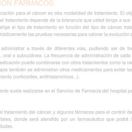
CON FÁRMACOS
ación para el cáncer es otra modalidad de tratamiento. El obje
del tratamiento depende de la tolerancia que usted tenga a sus
lige el tipo de tratamiento en función del tipo de cáncer, tr
periódicamente las pruebas necesarias para valorar la evolución 
dministrar a través de diferentes vías, pudiendo ser de f
, oral o subcutánea. La frecuencia de administración de cada 
edicación puede combinarse con otros tratamientos como la radi
apia también se administran otros medicamentos para evitar las
iento (corticoides, antihistamínicos...).
iento suele realizarse en el Servicio de Farmacia del hospita
l tratamiento del cáncer, y algunos fármacos para el control de
tales, donde será atendido por un farmacéutico que podrá i
 dudas.