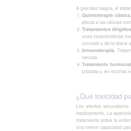
A grandes rasgos, el trat
Quimioterapia clásica
afecta a las células no
Tratamientos dirigido
unas características m
concreto y de la diana 
Inmunoterapia.
Tratami
venosa.
Tratamiento hormonal
próstata y, en muchas 
.
¿Qué toxicidad pu
Los efectos secundarios 
medicamento. La aparición
tratamiento sobre la enfe
una menor capacidad para 