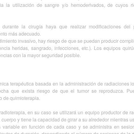
ia la utilización de sangre y/o hemoderivados, de cuyos r
durante la cirugía haya que realizar modificaciones del p
iento más adecuado.
miento invasivo, hay riesgo de que se puedan producir complica
encia heridas, sangrado, infecciones, etc.). Los equipos qui
dencias con la mayor seguridad posible.
nica terapéutica basada en la administración de radiaciones io
cha que exista riesgo de que el tumor se reproduzca. Pue
o de quimioterapia.
radioterapia, en su caso se utilizará un equipo productor de r
del cuerpo y tiene la capacidad de girar a su alrededor mientras 
s variable en función de cada caso y se administra en sesio
nutos de duración, dependiendo el número de sesiones de la do