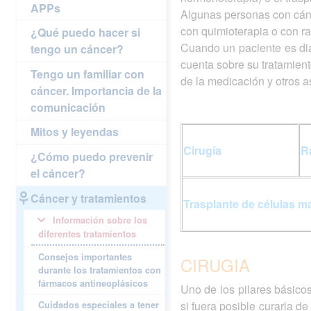
APPs
Algunas personas con cánc
con quimioterapia o con ra
¿Qué puedo hacer si
Cuando un paciente es di
tengo un cáncer?
cuenta sobre su tratamient
Tengo un familiar con
de la medicación y otros a
cáncer. Importancia de la
comunicación
Mitos y leyendas
Cirugía
R
¿Cómo puedo prevenir
el cáncer?
Cáncer y tratamientos
Trasplante de células m
Información sobre los
diferentes tratamientos
Consejos importantes
CIRUGIA
durante los tratamientos con
fármacos antineoplásicos
Uno de los pilares básico
si fuera posible curarla d
Cuidados especiales a tener