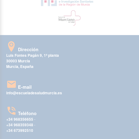
Dirección
Luis Fontes Pagán 9, 1ª planta
30003 Murcia
Murcia, España
E-mail
info@escueladesaludmurcia.es
Teléfono
+34 968356655
-
+34 968359348
-
+34 673992510