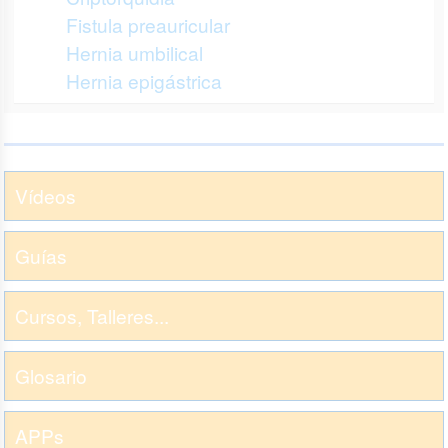
Fistula preauricular
Hernia umbilical
Hernia epigástrica
Vídeos
Guías
Cursos, Talleres...
Glosario
APPs