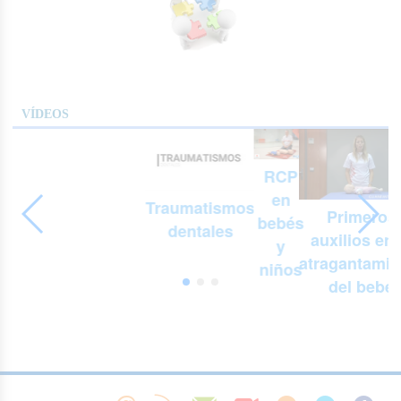
VÍDEOS
RCP
en
Traumatismos
Primeros
bebés
dentales
auxilios en 
y
atragantamie
niños
del bebé