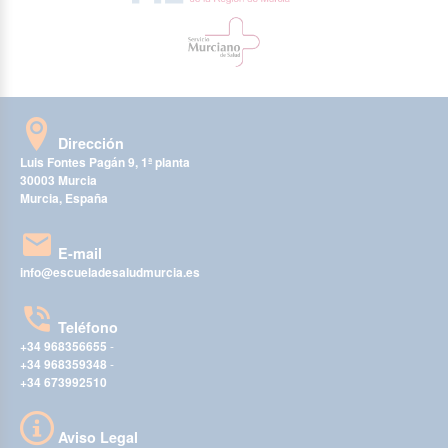
Dirección
Luis Fontes Pagán 9, 1ª planta
30003 Murcia
Murcia, España
E-mail
info@escueladesaludmurcia.es
Teléfono
+34 968356655
-
+34 968359348
-
+34 673992510
Aviso Legal