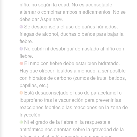
niño, no según la edad. No es aconsejable
alternar o combinar ambos medicamentos. No se
debe dar Aspirina®.
Se desaconseja el uso de paños húmedos,
friegas de alcohol, duchas o baños para bajar la
fiebre.
No cubrir ni desabrigar demasiado al niño con
fiebre.
El niño con fiebre debe estar bien hidratado.
Hay que ofrecer líquidos a menudo, a ser posible
con hidratos de carbono (zumos de fruta, batidos,
papillas, etc.).
Está desaconsejado el uso de paracetamol o
ibuprofeno tras la vacunación para prevenir las
reacciones febriles o las reacciones en la zona de
inyección.
Ni el grado de la fiebre ni la respuesta al
antitérmico nos orientan sobre la gravedad de la
infección ni si está causada por virus o por