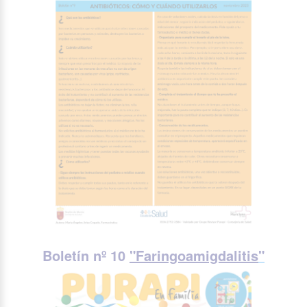
Boletín nº 10
"Faringoamigdalitis
"