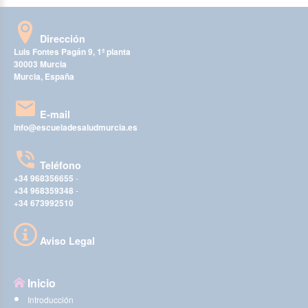
Dirección
Luis Fontes Pagán 9, 1ª planta
30003 Murcia
Murcia, España
E-mail
info@escueladesaludmurcia.es
Teléfono
+34 968356655
-
+34 968359348
-
+34 673992510
Aviso Legal
Inicio
Introducción