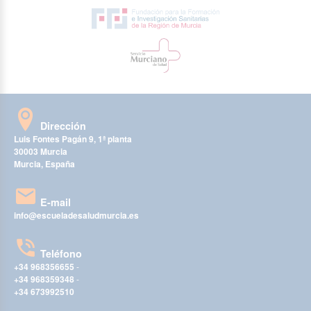
Dirección
Luis Fontes Pagán 9, 1ª planta
30003 Murcia
Murcia, España
E-mail
info@escueladesaludmurcia.es
Teléfono
+34 968356655
-
+34 968359348
-
+34 673992510