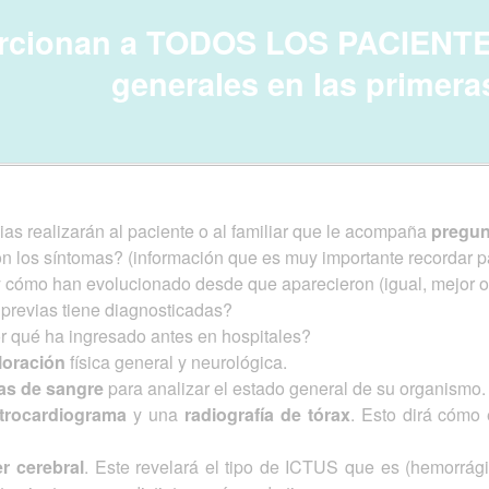
rcionan a TODOS LOS PACIENTE
generales en las primera
s realizarán al paciente o al familiar que le acompaña
pregu
los síntomas? (información que es muy importante recordar para
 cómo han evolucionado desde que aparecieron (igual, mejor o
revias tiene diagnosticadas?
r qué ha ingresado antes en hospitales?
loración
física general y neurológica.
as de sangre
para analizar el estado general de su organismo.
ctrocardiograma
y una
radiografía de tórax
. Esto dirá cómo 
r cerebral
. Este revelará el tipo de ICTUS que es (hemorrági