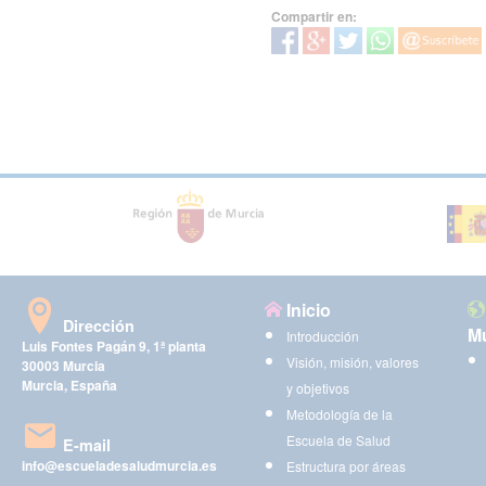
Compartir en:
Inicio
Dirección
Mu
Introducción
Luis Fontes Pagán 9, 1ª planta
Visión, misión, valores
30003 Murcia
Murcia, España
y objetivos
Metodología de la
Escuela de Salud
E-mail
info@escueladesaludmurcia.es
Estructura por áreas