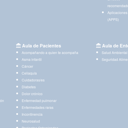
recomendad
Aplicaciones
(APPS)
Aula de Pacientes
Aula de Ent
Acompañando a quien te acompaña
Salud Ambiental
Asma infantil
Seguridad Alime
Cáncer
Celiaquía
Cuidadoras/es
Diabetes
Dolor crónico
ión
Enfermedad pulmonar
Enfermedades raras
Incontinencia
Neurosalud
Pacientes Ostomizados