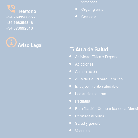
temáticas
Organigrama
Teléfono
Contacto
+34 968356655
-
+34 968359348
-
+34 673992510
Aviso Legal
Aula de Salud
Actividad Física y Deporte
Adicciones
Alimentación
Aula de Salud para Familias
Envejecimiento saludable
Lactancia materna
Pediatría
Planificación Compartida de la Atenc
Primeros auxilios
Salud y género
Vacunas