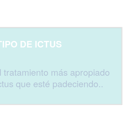
IPO DE ICTUS
el tratamiento más apropiado
ictus que esté padeciendo..