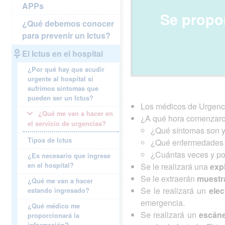
APPs
Se propo
¿Qué debemos conocer
para prevenir un Ictus?
El Ictus en el hospital
¿Por qué hay que acudir
urgente al hospital si
sufrimos síntomas que
pueden ser un Ictus?
Los médicos de Urgencia
¿Qué me van a hacer en
¿A qué hora comenzaron 
el servicio de urgencias?
¿Qué síntomas son y
Tipos de Ictus
¿Qué enfermedades p
¿Cuántas veces y po
¿Es necesario que ingrese
en el hospital?
Se le realizará una
exp
Se le extraerán
muestr
¿Qué me van a hacer
Se le realizará un
ele
estando ingresado?
emergencia.
¿Qué médico me
Se realizará un
escáne
proporcionará la