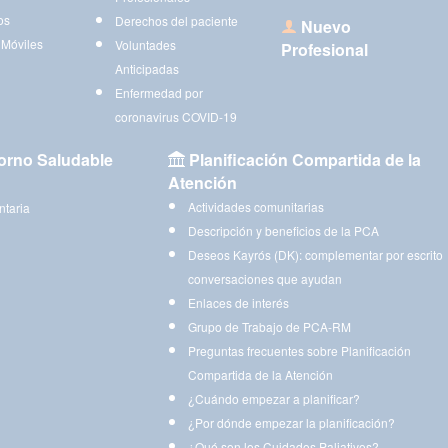
os
Derechos del paciente
Nuevo
 Móviles
Voluntades
Profesional
Anticipadas
Enfermedad por
coronavirus COVID-19
orno Saludable
Planificación Compartida de la
Atención
Actividades comunitarias
ntaria
Descripción y beneficios de la PCA
Deseos Kayrós (DK): complementar por escrito
conversaciones que ayudan
Enlaces de interés
Grupo de Trabajo de PCA-RM
Preguntas frecuentes sobre Planificación
Compartida de la Atención
¿Cuándo empezar a planificar?
¿Por dónde empezar la planificación?
¿Qué son los Cuidados Paliativos?