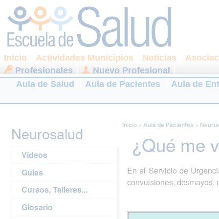
Inicio
Actividades Municipios
Noticias
Asociac
Profesionales
Nuevo Profesional
Aula de Salud
Aula de Pacientes
Aula de En
Inicio
>
Aula de Pacientes
>
Neuro
Neurosalud
¿Qué me va
Vídeos
En el Servicio de Urgenci
Guías
convulsiones, desmayos, m
Cursos, Talleres...
Glosario