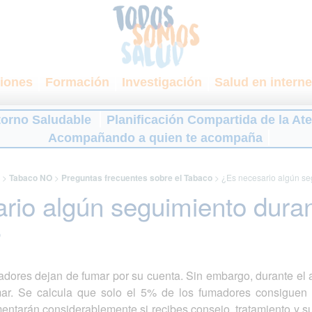
iones
Formación
Investigación
Salud en interne
torno Saludable
Planificación Compartida de la At
Acompañando a quien te acompaña
>
Tabaco NO
>
Preguntas frecuentes sobre el Tabaco
>
¿Es necesario algún se
rio algún seguimiento duran
?
dores dejan de fumar por su cuenta. Sin embargo, durante el
mar. Se calcula que solo el 5% de los fumadores consiguen d
entarán considerablemente si recibes consejo, tratamiento y sup