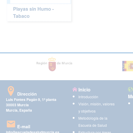
Playas sin Humo -
Tabaco
Inicio
Dirección
Mu
Introducción
Luis Fontes Pagán 9, 1ª planta
Visión, misión, valores
30003 Murcia
Murcia, España
y objetivos
Metodología de la
Escuela de Salud
E-mail
info@escueladesaludmurcia.es
Estructura por áreas