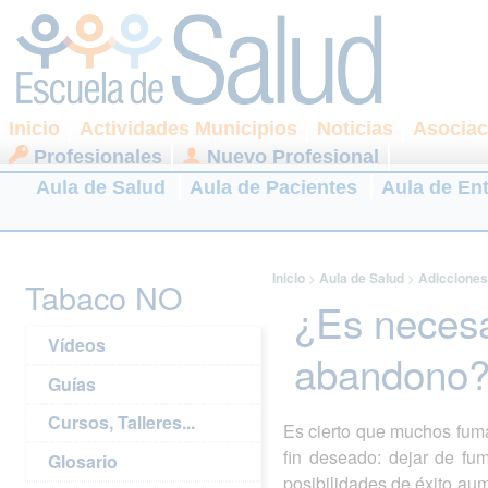
Inicio
Actividades Municipios
Noticias
Asociac
Profesionales
Nuevo Profesional
Aula de Salud
Aula de Pacientes
Aula de En
Inicio
>
Aula de Salud
>
Adicciones
Tabaco NO
¿Es necesa
Vídeos
abandono
Guías
Cursos, Talleres...
Es cierto que muchos fuma
fin deseado: dejar de fu
Glosario
posibilidades de éxito aum