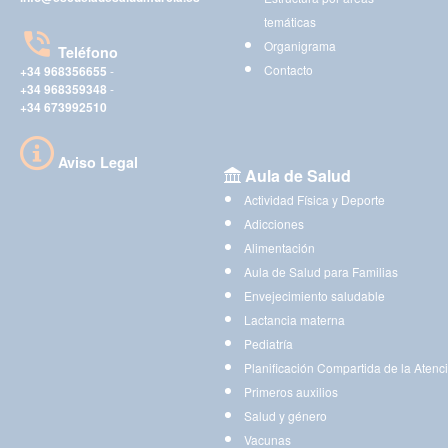
temáticas
Organigrama
Teléfono
Contacto
+34 968356655
-
+34 968359348
-
+34 673992510
Aviso Legal
Aula de Salud
Actividad Física y Deporte
Adicciones
Alimentación
Aula de Salud para Familias
Envejecimiento saludable
Lactancia materna
Pediatría
Planificación Compartida de la Atenc
Primeros auxilios
Salud y género
Vacunas